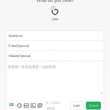
What do you think?
0
Like
NickName
E-Mail(Optional)
Website(Optional)
0
/
1000
Login
Submit
Words