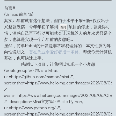
前言
#
{% tabs 前言 %}
其实几年前就有这个想法，但由于水平不够+懒+仅仅出于
兴趣就没搞，今年年初了解到
项目的停止，就觉得可
酷Q
惜，深感自己再不行动可能就会让玩机器人的梦永远只是个
梦，也算是实现一个几年前的梦想吧…
显然，简单Robot的开发是非常容易理解的，本文性质为导
向性说明文，
旨在为业余爱好者指一条路。
即便你无计算机
基础，也可快速上手。
感谢以下项目，让我得以实现一个小梦想
{% sitegroup %} {% site Mirai,
url=
https://github.com/mamoe/mirai
↗
,
screenshot=
https://www.helloimg.com/images/2021/08/06/
↗
,
avatar=
https://www.helloimg.com/images/2021/08/06/CtBtv
↗
, description=Mirai官方%} {% site Python,
url=
https://www.python.org/
↗
,
screenshot=
https://www.helloimg.com/images/2021/08/06