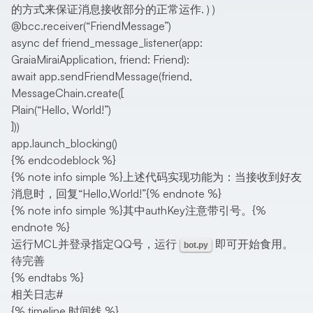
的方式来保证消息接收部分的正常运作. ) )
@bcc.receiver(“FriendMessage”)
async def friend_message_listener(app:
GraiaMiraiApplication, friend: Friend):
await app.sendFriendMessage(friend,
MessageChain.create([
Plain(“Hello, World!”)
]))
app.launch_blocking()
{% endcodeblock %}
{% note info simple %}上述代码实现功能为：当接收到好友
消息时，回复“Hello,World!”{% endnote %}
{% note info simple %}其中authKey注意带引号。{%
endnote %}
运行MCL并登录指定QQ号，运行
即可开始食用。
bot.py
待完善
{% endtabs %}
相关日志
#
{% timeline 时间线 %}