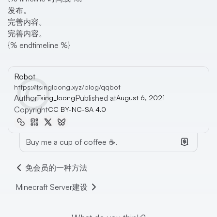
发布。
完善内容。
完善内容。
{% endtimeline %}
Robot
https://tsingloong.xyz/blog/qqbot
Author
Published at
Tsing_loong
August 6, 2021
Copyright
CC BY-NC-SA 4.0
Buy me a cup of coffee ☕.
免会员的一种方法
Minecraft Server建设