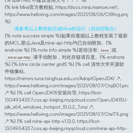
{% span red, 不建议使用大号！！！ %}
{% link Mirai官方教程贴, https://docs.mirai.mamoe.net/,
https://www.helloimg.com/images/2021/08/06/CtBtvg.png
%}
请参考以上教程贴完成Mirai的运行（启动控制台）
{% note success simple %}如果你遵循以上教程安装了最新
的MCL,那么Java及mirai-api-http均已自动附加。{%
endnote %} {% note info simple %}若你没有
或
Java
请手动附加，对此存疑请百度。{% endnote
mirai-api-http
%} {% btns circle center grid5 %} {% cell 清华大学开源软
件镜像站,
https://mirrors.tuna.tsinghua.edu.cn/AdoptOpenJDK/
↗
,
https://www.helloimg.com/images/2021/08/07/CtqBO1.png
↗
%} {% cell OpenJDK15安装向导,
https://bot-
1304934357.cos.ap-beijing.myqcloud.com/OpenJDK15U-
jdk_x64_windows_hotspot_15.0.2_7.msi
↗
,
https://www.helloimg.com/images/2021/08/07/CtaITX.png
↗
%} {% cell mirai-api-http-v1.12.0,
https://bot-
1304934357.cos.ap-beijing.myqcloud.com/mirai-api-http-