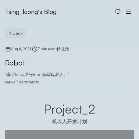
Tsing_loong's Blog
Dark The
Men
Back
Aug 6, 2021
7 min read
生活
Robot
基于Mirai及Python编写机器人。
Search
views
|
comments
Project_2
机器人开发计划