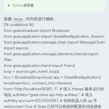
Python的安装
新建
,对内容进行编辑。
bot.py
{% codeblock %}
from graia.broadcast import Broadcast
from graia.application import GraiaMiraiApplication, Session
from graia.application.message.chain import MessageChain
import asyncio
from graia.application.message.elements.internal import
Plain
from graia.application.friend import Friend
loop = asyncio.get_event_loop()
bcc = Broadcast(loop=loop) app = GraiaMiraiApplication(
broadcast=bcc, connect_info=Session(
host=“
http://localhost:8080
↗
”, # 填入 httpapi 服务运行的
地址 authKey=“graia-mirai-api-http-authkey”, # 填入
authKey account=5234120587, # 你的机器人的 qq 号
websocket=True # Graia 已经可以根据所配置的消息接收