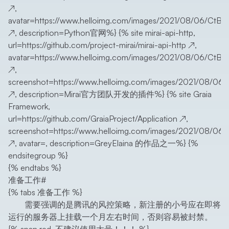
↗
,
avatar=
https://www.helloimg.com/images/2021/08/06/Ct
↗
, description=Python官网%} {% site mirai-api-http,
url=
https://github.com/project-mirai/mirai-api-http
↗
,
avatar=
https://www.helloimg.com/images/2021/08/06/CtBtv
↗
,
screenshot=
https://www.helloimg.com/images/2021/08/06/
↗
, description=Mirai官方团队开发的插件%} {% site Graia
Framework,
url=
https://github.com/GraiaProject/Application
↗
,
screenshot=
https://www.helloimg.com/images/2021/08/06/
↗
, avatar=, description=GreyElaina 的作品之一%} {%
endsitegroup %}
{% endtabs %}
准备工作
#
{% tabs 准备工作 %}
需要强调的是腾讯的风控策略，新注册的小号应在即将
运行的服务器上挂载一个月左右时间，否则容易被封禁。