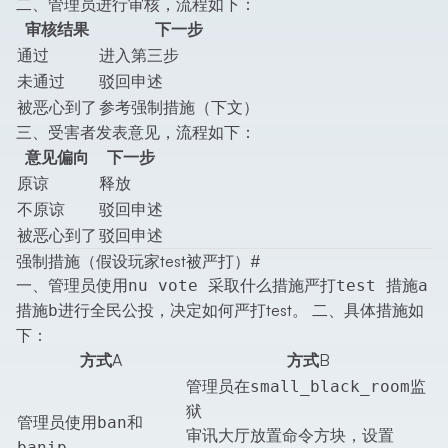
二、管理员进行审核，流程如下：
审核结果
下一步
通过
进入第三步
未通过
驳回申述
被恶心到了
参考强制措施（下文）
三、受害者发表意见，流程如下：
意见偏向
下一步
原谅
释放
不原谅
驳回申述
被恶心到了
驳回申述
强制措施（假设玩家test被严打）
#
一、管理员使用
nu vote 采取什么措施严打test 措施a
进行全民公投，决定如何严打test。 二、具体措施如
措施b
下：
方式A
方式B
管理员在
监
small_black_room
狱
管理员使用
和
ban
审讯大厅放置命令方块，设置
banip