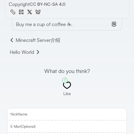
Copyright
CC BY-NC-SA 4.0
Buy me a cup of coffee ☕.
Minecraft Server介绍
Hello World
What do you think?
0
Like
NickName
E-Mail(Optional)