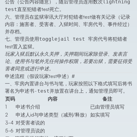
公告（公告内容随意），随后管理员连用数次
lightning
直至犯错者test死亡。
test
六、管理员在监狱审讯大厅对犯错者test做有关记录（记录
内容：施害者、受害者、入狱时间、牢房代号、事件经过）
并存档。
七、管理员使用
将犯错者
togglejail test 牢房代号
test置入监狱。
玩家入狱后默认永久关押，关押期间玩家除登录、发表言
论、使用书与笔外无任何操作权限，若要出狱，需要征得受
害者同意或进行申述。
申述流程（假设玩家test申述）
#
一、牢房内置讲台与书与笔，玩家按照以下格式填写后将书
署名为
并放置在讲台上，通知管理员即可。
申述书-test
页码
内容
备注
1
申述书介绍
已由管理员填写
2
申述人id与申述类型（减刑/释放）
如实填写
3-4
对受害者说的
5-6
对管理员说的