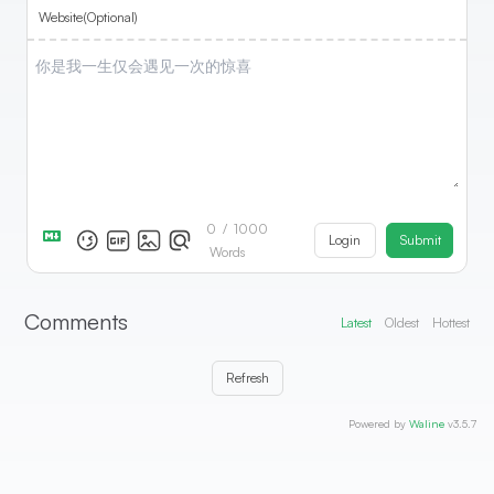
Website(Optional)
0
/
1000
Login
Submit
Words
Comments
Latest
Oldest
Hottest
Refresh
Powered by
Waline
v3.5.7