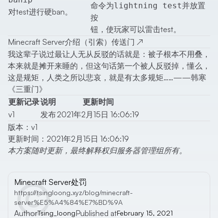
命令为
并放置
lightning test
对test进行硬ban。
按
钮，使玩家可以雷击test。
Minecraft Server介绍（引索）传送门
↗
我这辈子说过最让人无从反驳的话就是：被子根本不用叠，
本来就是摊开来睡的，但这句话第一个被人反驳掉，懂么，
这是规矩，人类之所以悲哀，就是有太多规矩……——韩寒
《三重门》
更新记录
说明
更新时间
v1
发布
2021年2月15日 16:06:19
版本：v1
更新时间：2021年2月15日 16:06:19
本方案随时更新，最终解释权归服务器管理组所有。
Minecraft Server处罚
https://tsingloong.xyz/blog/minecraft-
server%E5%A4%84%E7%BD%9A
Author
Published at
Tsing_loong
February 15, 2021