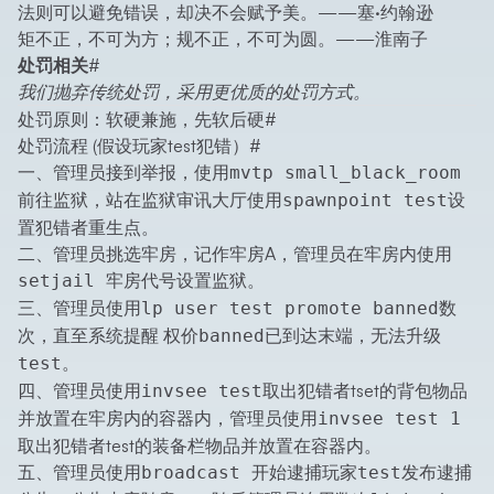
法则可以避免错误，却决不会赋予美。——塞·约翰逊
矩不正，不可为方；规不正，不可为圆。——淮南子
处罚相关
#
我们抛弃传统处罚，采用更优质的处罚方式。
处罚原则：软硬兼施，先软后硬
#
处罚流程 (假设玩家test犯错）
#
一、管理员接到举报，使用
mvtp small_black_room
前往监狱，站在监狱审讯大厅使用
设
spawnpoint test
置犯错者重生点。
二、管理员挑选牢房，记作牢房A，管理员在牢房内使用
设置监狱。
setjail 牢房代号
三、管理员使用
数
lp user test promote banned
次，直至系统提醒
权价banned已到达末端，无法升级
。
test
四、管理员使用
取出犯错者tset的背包物品
invsee test
并放置在牢房内的容器内，管理员使用
invsee test 1
取出犯错者test的装备栏物品并放置在容器内。
五、管理员使用
发布逮捕
broadcast 开始逮捕玩家test