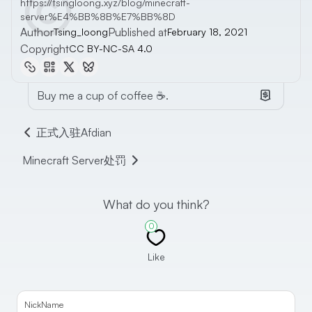
https://tsingloong.xyz/blog/minecraft-
server%E4%BB%8B%E7%BB%8D
Author
Published at
Tsing_loong
February 18, 2021
Copyright
CC BY-NC-SA 4.0
Buy me a cup of coffee ☕.
正式入驻Afdian
Minecraft Server处罚
What do you think?
0
Like
NickName