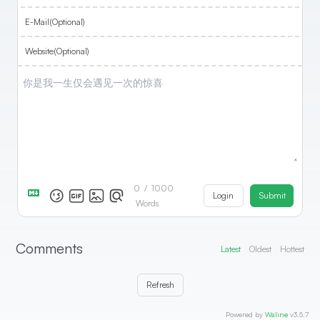
E-Mail(Optional)
Website(Optional)
0
/
1000
Login
Submit
Words
Comments
Latest
Oldest
Hottest
Refresh
Powered by
Waline
v3.5.7