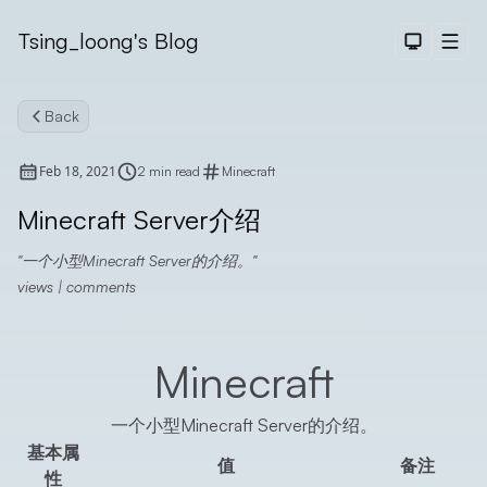
Tsing_loong's Blog
Dark The
Men
Back
Feb 18, 2021
2 min read
Minecraft
Minecraft Server介绍
一个小型Minecraft Server的介绍。
Search
views
|
comments
Minecraft
一个小型Minecraft Server的介绍。
基本属
值
备注
性