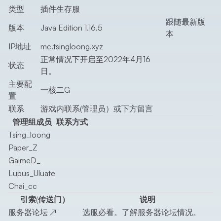
类型
插件生存服
跟随最新版
版本
Java Edition 1.16.5
本
IP地址
mc.tsingloong.xyz
正常情况下开启至2022年4月16
状态
日。
主要配
一核二G
置
联系
游戏内联系(管理员）或下方留言
管理组成员
联系方式
Tsing_loong
Paper_Z
GaimeD_
Lupus_Uluate
Chai_cc
引索(传送门）
说明
服务器论坛
↗
选服必看。了解服务器论坛情况。