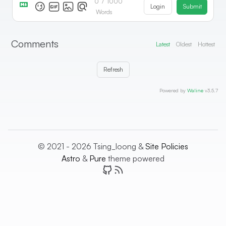
0
/
1000
Login
Submit
Words
Comments
Latest
Oldest
Hottest
Refresh
Powered by
Waline
v3.5.7
© 2021 - 2026 Tsing_loong &
Site Policies
Astro
&
Pure
theme powered