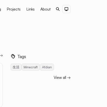
g
Projects
Links
About
Search
Dark Theme
 →
Tags
生活
Minecraft
Afdian
View all →